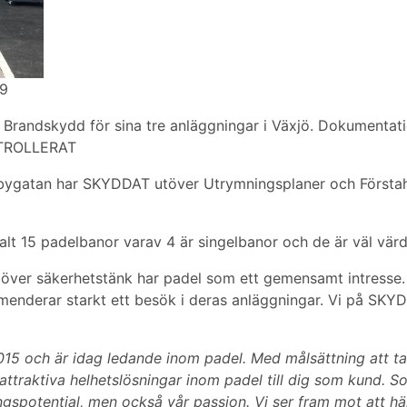
9
Brandskydd för sina tre anläggningar i Växjö. Dokumentati
ONTROLLERAT
rabygatan har SKYDDAT utöver Utrymningsplaner och Första
alt 15 padelbanor varav 4 är singelbanor och de är väl värd
 utöver säkerhetstänk har padel som ett gemensamt intresse. 
enderar starkt ett besök i deras anläggningar. Vi på SKYD
 och är idag ledande inom padel. Med målsättning att ta sp
ttraktiva helhetslösningar inom padel till dig som kund. 
ngspotential, men också vår passion. Vi ser fram mot att h