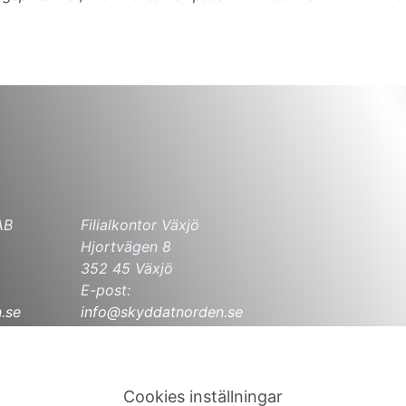
AB
Filialkontor Växjö
Hjortvägen 8
352 45 Växjö
E-post:
.se
info@skyddatnorden.se
 00
Telefon: 010-265 12 00
Cookies inställningar