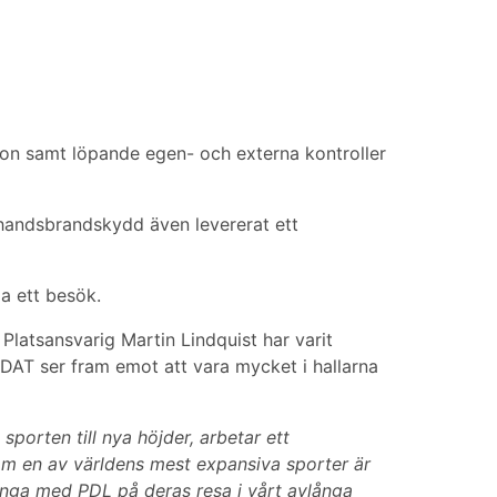
on samt löpande egen- och externa kontroller
handsbrandskydd även levererat ett
a ett besök.
Platsansvarig Martin Lindquist har varit
DAT ser fram emot att vara mycket i hallarna
orten till nya höjder, arbetar ett
Som en av världens mest expansiva sporter är
änga med PDL på deras resa i vårt avlånga