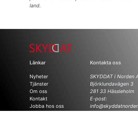
land.
Länkar
Kontakta oss
Nyheter
SKYDDAT i Norden 
Tjänster
Björklundavägen 3
Om oss
281 33 Hässleholm
Kontakt
E-post:
Jobba hos oss
info@skyddatnorden
Integritetspolicy
Telefon: 010-265 12
Filialkontor Malmö
Flygplansgatan 12