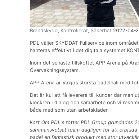
Brandskydd
,
Kontrollerat
,
Säkerhet
2022-04-2
PDL väljer SKYDDAT Fullservice inom området 
hanteras effektivt i det digitala systemet K
Inom det senaste tillskottet APP Arena på A
Övervakningssystem.
APP Arena är Växjös största padelhall med tot
Det är kul att få leverera till kunder där man
klockren i dialog och samarbete och vi rekomm
både med som utan arbetskläder.
Kort Om PDL:s rötter PDL Group grundades 2015
sammansvetsat team dagligen för att erbjuda a
padel en fantastisk produkt med stor utveckli