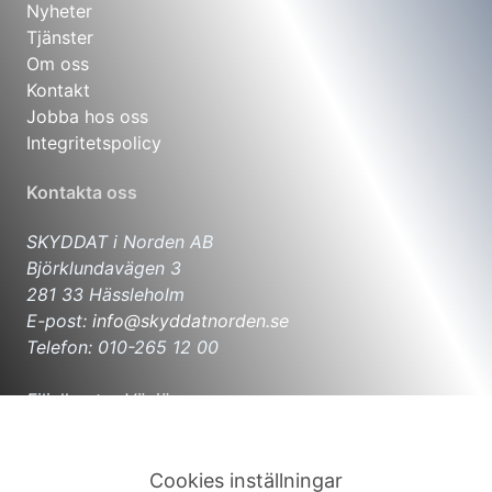
Nyheter
Tjänster
Om oss
Kontakt
Jobba hos oss
Integritetspolicy
Kontakta oss
SKYDDAT i Norden AB
Björklundavägen 3
281 33 Hässleholm
E-post:
info@skyddatnorden.se
Telefon: 010-265 12 00
Filialkontor Växjö
Hjortvägen 8
352 45 Växjö
E-post:
info@skyddatnorden.se
Cookies inställningar