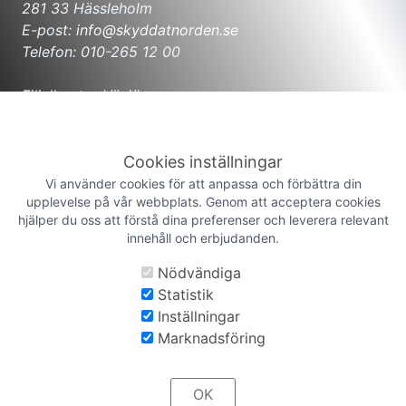
281 33 Hässleholm
E-post:
info@skyddatnorden.se
Telefon: 010-265 12 00
Filialkontor Växjö
Hjortvägen 8
352 45 Växjö
E-post:
info@skyddatnorden.se
Cookies inställningar
Telefon: 010-265 12 00
Vi använder cookies för att anpassa och förbättra din
upplevelse på vår webbplats. Genom att acceptera cookies
hjälper du oss att förstå dina preferenser och leverera relevant
Filialkontor Malmö
innehåll och erbjudanden.
Flygplansgatan 12
212 39 Malmö
Nödvändiga
E-post:
info@skyddatnorden.se
Statistik
Telefon: 010-265 12 00
Inställningar
Marknadsföring
© 2026 SKYDDAT
OK