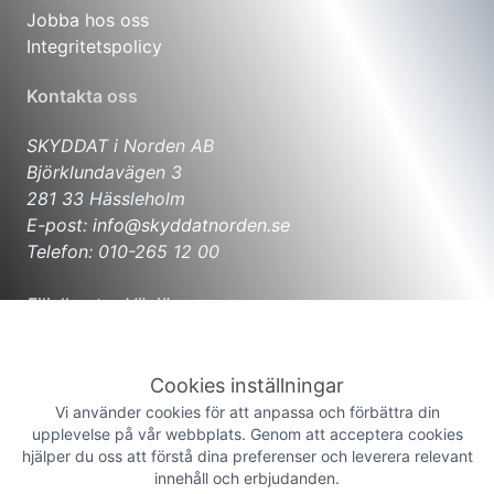
Jobba hos oss
Integritetspolicy
Kontakta oss
SKYDDAT i Norden AB
Björklundavägen 3
281 33 Hässleholm
E-post:
info@skyddatnorden.se
Telefon: 010-265 12 00
Filialkontor Växjö
Hjortvägen 8
352 45 Växjö
E-post:
info@skyddatnorden.se
Cookies inställningar
Telefon: 010-265 12 00
Vi använder cookies för att anpassa och förbättra din
upplevelse på vår webbplats. Genom att acceptera cookies
hjälper du oss att förstå dina preferenser och leverera relevant
Filialkontor Malmö
innehåll och erbjudanden.
Flygplansgatan 12