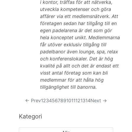
i kontor, träffas för att nätverka,
utveckla kompetenser och göra
affärer via ett medlemsnätverk. Att
företagen sedan har tillgång till en
egen padelarena är det som gör
hela konceptet unikt. Medlemmarna
får utöver exklusiv tillgång till
padelbanor även lounge, spa, relax
och konferenslokaler. Det är hög
kvalité på allt och det är endast ett
visst antal företag som kan bli
medlemmar för att hålla hög
tillgänglighet till banorna.
← Prev
1
2
3
4
5
6
7
8
9
10
11
12
13
14
Next →
Kategori