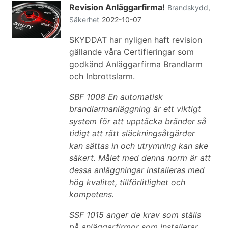
Revision Anläggarfirma!
Brandskydd
,
Säkerhet
2022-10-07
SKYDDAT har nyligen haft revision
gällande våra Certifieringar som
godkänd Anläggarfirma Brandlarm
och Inbrottslarm.
SBF 1008 En automatisk
brandlarmanläggning är ett viktigt
system för att upptäcka bränder så
tidigt att rätt släckningsåtgärder
kan sättas in och utrymning kan ske
säkert. Målet med denna norm är att
dessa anläggningar installeras med
hög kvalitet, tillförlitlighet och
kompetens.
SSF 1015 anger de krav som ställs
på anläggarfirmor som installerar