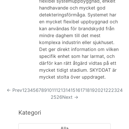
flexibel systemuppbyggnad, enkelt
handhavande och mycket god
detekteringsförmåga. Systemet har
en mycket flexibel uppbyggnad och
kan användas för brandskydd från
mindre daghem till det mest
komplexa industrin eller sjukhuset.
Det ger direkt information om vilken
specifik enhet som har larmat, och
därför kan rätt åtgärd vidtas på ett
mycket tidigt stadium. SKYDDAT är
mycket stolta över uppdraget.
← Prev
1
2
3
4
5
6
7
8
9
10
11
12
13
14
15
16
17
18
19
20
21
22
23
24
25
26
Next →
Kategori
Alla