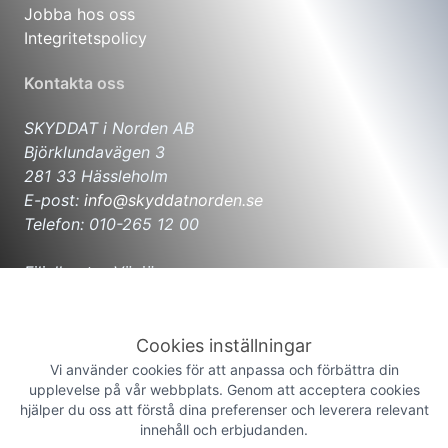
Jobba hos oss
Integritetspolicy
Kontakta oss
SKYDDAT i Norden AB
Björklundavägen 3
281 33 Hässleholm
E-post:
info@skyddatnorden.se
Telefon: 010-265 12 00
Filialkontor Växjö
Hjortvägen 8
352 45 Växjö
E-post:
info@skyddatnorden.se
Cookies inställningar
Telefon: 010-265 12 00
Vi använder cookies för att anpassa och förbättra din
upplevelse på vår webbplats. Genom att acceptera cookies
hjälper du oss att förstå dina preferenser och leverera relevant
Filialkontor Malmö
innehåll och erbjudanden.
Flygplansgatan 12