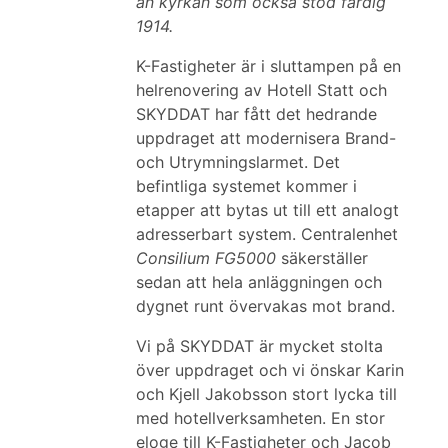
än kyrkan som också stod färdig
1914.
K-Fastigheter är i sluttampen på en
helrenovering av Hotell Statt och
SKYDDAT har fått det hedrande
uppdraget att modernisera Brand-
och Utrymningslarmet. Det
befintliga systemet kommer i
etapper att bytas ut till ett analogt
adresserbart system. Centralenhet
Consilium FG5000
säkerställer
sedan att hela anläggningen och
dygnet runt övervakas mot brand.
Vi på SKYDDAT är mycket stolta
över uppdraget och vi önskar Karin
och Kjell Jakobsson stort lycka till
med hotellverksamheten. En stor
eloge till K-Fastigheter och Jacob